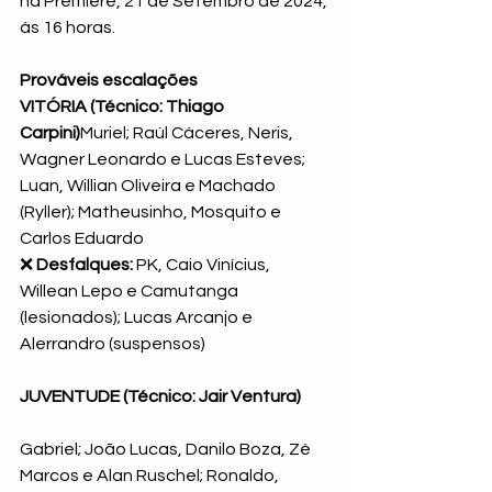
na Premiere, 21 de Setembro de 2024, 
ás 16 horas.
Prováveis escalações
VITÓRIA (Técnico: Thiago 
Carpini)
Muriel; Raúl Cáceres, Neris, 
Wagner Leonardo e Lucas Esteves; 
Luan, Willian Oliveira e Machado 
(Ryller); Matheusinho, Mosquito e 
Carlos Eduardo
❌ 
Desfalques:
 PK, Caio Vinícius, 
Willean Lepo e Camutanga 
(lesionados); Lucas Arcanjo e 
Alerrandro (suspensos)
JUVENTUDE (Técnico: Jair Ventura)
Gabriel; João Lucas, Danilo Boza, Zé 
Marcos e Alan Ruschel; Ronaldo, 