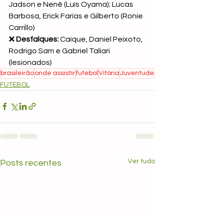
Jadson e Nenê (Luís Oyama); Lucas 
Barbosa, Erick Farias e Gilberto (Ronie 
Carrillo)
❌ 
Desfalques: 
Caíque, Daniel Peixoto, 
Rodrigo Sam e Gabriel Taliari 
(lesionados)
brasileirão
onde assistir
futebol
Vitória
Juventude
FUTEBOL
Ver tudo
Posts recentes