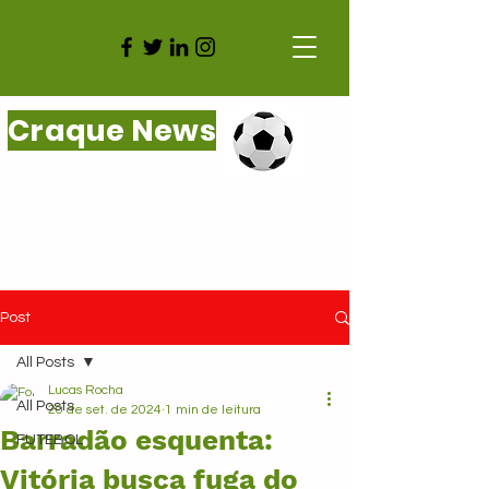
Craque News
Post
All Posts
Lucas Rocha
All Posts
20 de set. de 2024
1 min de leitura
Barradão esquenta:
FUTEBOL
Vitória busca fuga do