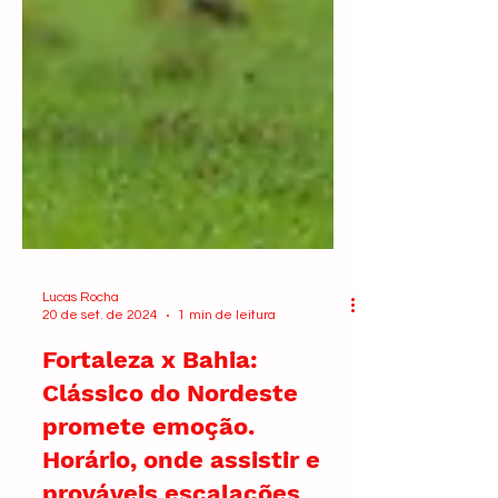
Lucas Rocha
20 de set. de 2024
1 min de leitura
Fortaleza x Bahia:
Clássico do Nordeste
promete emoção.
Horário, onde assistir e