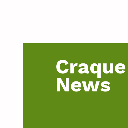
Craque
News