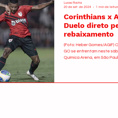
Lucas Rocha
20 de set. de 2024
1 min de leitur
Corinthians x 
Duelo direto p
rebaixamento
(Foto: Heber Gomes/AGIF) O 
GO se enfrentam neste sába
Química Arena, em São Paulo