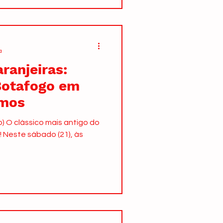
a
ranjeiras:
Botafogo em
emos
) O clássico mais antigo do
! Neste sábado (21), às