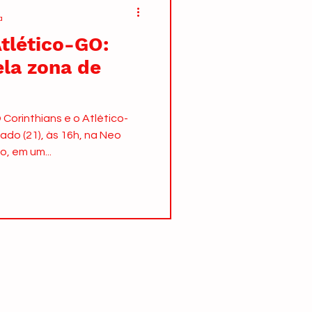
a
Atlético-GO:
ela zona de
Corinthians e o Atlético-
do (21), às 16h, na Neo
, em um...