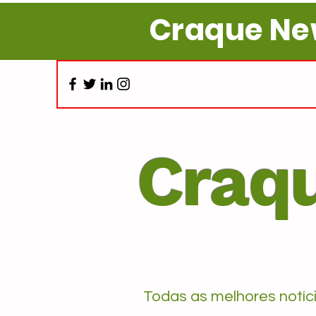
Craque N
Craq
Todas as melhores notíci