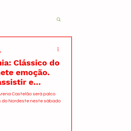
a
ia: Clássico do
ete emoção.
ssistir e
lações
 Arena Castelão será palco
os do Nordeste neste sábado